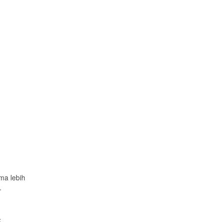
ma lebih
.
k