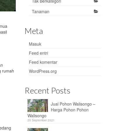
Tak Berkategori
Tanaman
emua
Meta
asil
Masuk
Feed entri
Feed komentar
an
ng rumah
WordPress.org
Recent Posts
Jual Pohon Walisongo –
Harga Pohon Pohon
Walisongo
20 September 2021
sedang