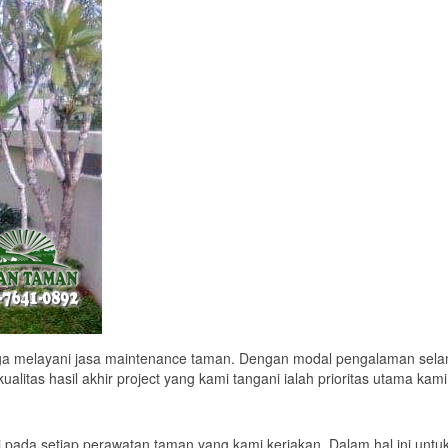
a melayani jasa maintenance taman. Dengan modal pengalaman sela
litas hasil akhir project yang kami tangani ialah prioritas utama kami
i pada setiap perawatan taman yang kami kerjakan. Dalam hal ini untu