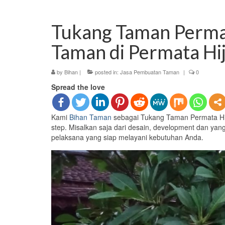
Tukang Taman Permat
Taman di Permata Hi
by
Bihan
|
posted in:
Jasa Pembuatan Taman
|
0
Spread the love
Kami
Bihan Taman
sebagai Tukang Taman Permata Hi
step. Misalkan saja dari desain, development dan yan
pelaksana yang siap melayani kebutuhan Anda.