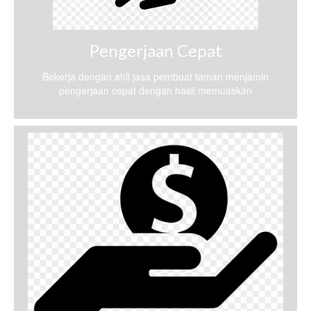
Pengerjaan Cepat
Bekerja dengan ahli jasa pembuat taman menjamin
pengerjaan cepat dengan hasil memuaskan