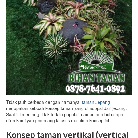
Tidak jauh berbeda dengan namanya,
taman Jepang
merupakan sebuah konsep taman yang di adopsi dari jepang.
Saat ini memang tidak terlalu populer, namun ada beberapa
clien kami yang memang khusus meminta konsep ini.
Konsep taman vertikal (vertical