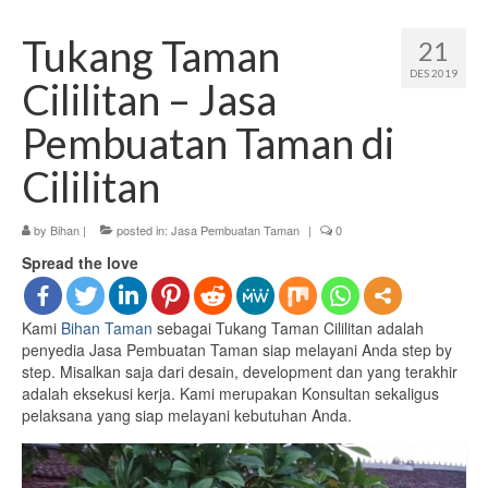
Jasa Pembuatan Taman Profesional di
Jabodetabek
Tukang Taman
21
Jasa Pembuatan Taman
DES 2019
Cililitan – Jasa
Kontak Bisnis
Pembuatan Taman di
Bihan Landscape Gallery
Cililitan
by
Bihan
|
posted in:
Jasa Pembuatan Taman
|
0
Spread the love
Kami
Bihan Taman
sebagai Tukang Taman Cililitan adalah
penyedia Jasa Pembuatan Taman siap melayani Anda step by
step. Misalkan saja dari desain, development dan yang terakhir
adalah eksekusi kerja. Kami merupakan Konsultan sekaligus
pelaksana yang siap melayani kebutuhan Anda.